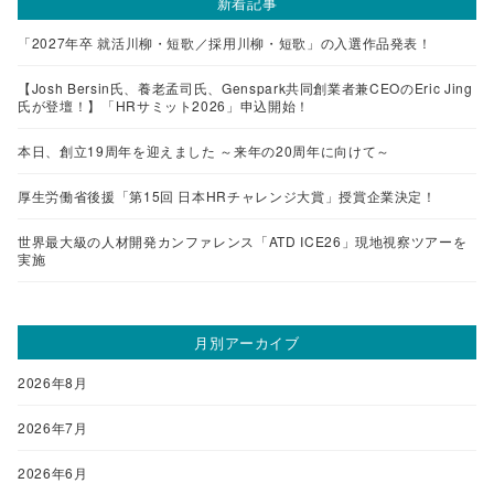
新着記事
「2027年卒 就活川柳・短歌／採用川柳・短歌」の入選作品発表！
【Josh Bersin氏、養老孟司氏、Genspark共同創業者兼CEOのEric Jing
氏が登壇！】「HRサミット2026」申込開始！
本日、創立19周年を迎えました ～来年の20周年に向けて～
厚生労働省後援「第15回 日本HRチャレンジ大賞」授賞企業決定！
世界最大級の人材開発カンファレンス「ATD ICE26」現地視察ツアーを
実施
月別アーカイブ
2026年8月
2026年7月
2026年6月