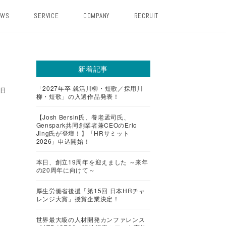
EWS
SERVICE
COMPANY
RECRUIT
新着記事
「2027年卒 就活川柳・短歌／採用川
6日
柳・短歌」の入選作品発表！
【Josh Bersin氏、養老孟司氏、
Genspark共同創業者兼CEOのEric
Jing氏が登壇！】「HRサミット
2026」申込開始！
本日、創立19周年を迎えました ～来年
の20周年に向けて～
厚生労働省後援「第15回 日本HRチャ
レンジ大賞」授賞企業決定！
世界最大級の人材開発カンファレンス