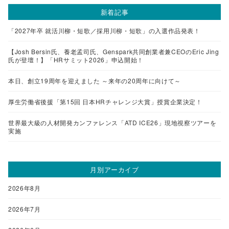
新着記事
「2027年卒 就活川柳・短歌／採用川柳・短歌」の入選作品発表！
【Josh Bersin氏、養老孟司氏、Genspark共同創業者兼CEOのEric Jing
氏が登壇！】「HRサミット2026」申込開始！
本日、創立19周年を迎えました ～来年の20周年に向けて～
厚生労働省後援「第15回 日本HRチャレンジ大賞」授賞企業決定！
世界最大級の人材開発カンファレンス「ATD ICE26」現地視察ツアーを
実施
月別アーカイブ
2026年8月
2026年7月