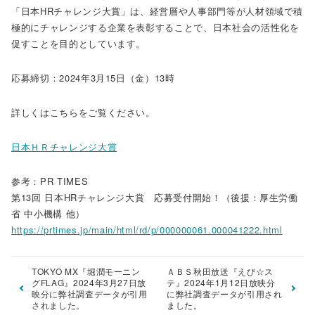
「日本HRチャレンジ大賞」は、経営層や人事部門等が人材領域で積
極的にチャレンジする企業を表彰することで、日本社会の活性化を
促すことを目的としています。
応募締切：2024年3月15日（金）13時
詳しくはこちらをご覧ください。
日本ＨＲチャレンジ大賞
参考：PR TIMES
第13回 日本HRチャレンジ大賞 応募受付開始！（後援：厚生労働
省 中小機構 他）
https://prtimes.jp/main/html/rd/p/000000061.000041222.html
TOKYO MX『堀潤モーニン
ＡＢＳ秋田放送『えび☆ス
グFLAG』2024年3月27日放
テ』2024年1月12日放映分
映分に弊社調査データが引用
に弊社調査データが引用され
されました。
ました。