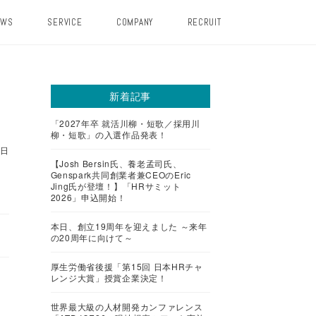
EWS
SERVICE
COMPANY
RECRUIT
社
新着記事
「2027年卒 就活川柳・短歌／採用川
柳・短歌」の入選作品発表！
4日
【Josh Bersin氏、養老孟司氏、
Genspark共同創業者兼CEOのEric
Jing氏が登壇！】「HRサミット
2026」申込開始！
本日、創立19周年を迎えました ～来年
の20周年に向けて～
厚生労働省後援「第15回 日本HRチャ
レンジ大賞」授賞企業決定！
世界最大級の人材開発カンファレンス