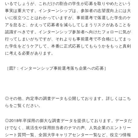
いるでしょうが、これだけの割合の学生が応募を取りやめたという
事実は重大です。インターンシップは、参加者の志望度向上には大
いに役立つことはわかっていますが、事前選考で落選した学生のケ
アを怠ると、かえって応募者を減らしてしまうリスクがあることを
認識すべきです。インターンシップ参加者へ向けたフォローに気が
行ってしまいがちですが、それよりも事前選考で不合格にしてまっ
た学生をどうケアして、本番に正式応募してもらうかをもっと真剣
に考える必要があります。
［図7：インターンシップ事前選考落ち企業への応募］
◎その他、内定率の調査データも公開しております。詳しくはこち
らをご覧ください。
◎2018年卒採用の膨大な調査データを提供しております。データだ
けでなく、就活生や採用担当者のナマの声、人気企業のエントリー
シート質問一覧、全国大学キャリアセンター一覧など、役立つ情報