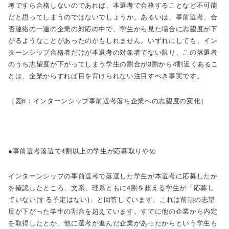
考ですら合格しないのであれば、本選考で合格することなど不可能
だと思ってしまうのではないでしょうか。あるいは、事前選考、合
否連絡の一連の企業の対応の中で、学生から見た場合に志望度が下
がるようなことがあったのかもしれません。いずれにしても、イン
ターンシップ合格者だけが本選考の対象者でない限り、この落選者
のうち志望度が下がってしまう学生の割合が3割から4割近くあるこ
とは、企業からすれば目を背けられない注目すべき事実です。
［図6：インターンシップ事前選考落ち企業への志望度の変化］
●事前選考落選で4割以上の学生が応募取りやめ
インターンシップの事前選考で落選した学生が本選考に応募したか
を確認したところ、文系、理系ともに4割を超える学生が「応募し
ていない(する予定はない)」と回答しています。これは前項の志望
度が下がった学生の割合を超えています。すでに他の企業から内定
を取得したとか、他に選考が進んだ企業があったからという学生も