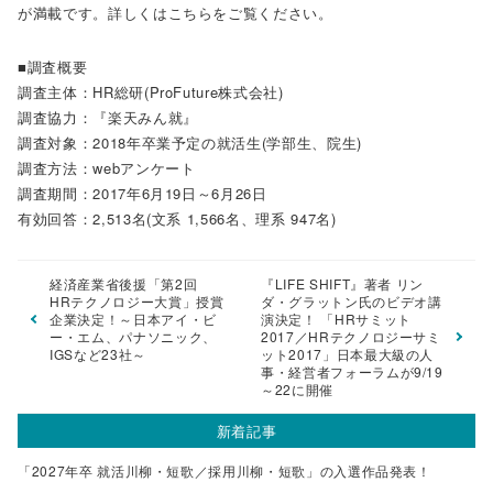
が満載です。詳しくはこちらをご覧ください。
■調査概要
調査主体：HR総研(ProFuture株式会社)
調査協力：『楽天みん就』
調査対象：2018年卒業予定の就活生(学部生、院生)
調査方法：webアンケート
調査期間：2017年6月19日～6月26日
有効回答：2,513名(文系 1,566名、理系 947名)
経済産業省後援「第2回
『LIFE SHIFT』著者 リン
HRテクノロジー大賞」授賞
ダ・グラットン氏のビデオ講
企業決定！～日本アイ・ビ
演決定！ 「HRサミット
ー・エム、パナソニック、
2017／HRテクノロジーサミ
IGSなど23社～
ット2017」日本最大級の人
事・経営者フォーラムが9/19
～22に開催
新着記事
「2027年卒 就活川柳・短歌／採用川柳・短歌」の入選作品発表！