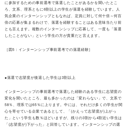
に参加するための事前選考で落選したことがあるかを聞いたとこ
ろ、文系、理系ともに6割以上の学生が落選を経験しています。人
気企業のインターンシップともなれば、定員に対して何十倍～何百
倍の応募が集まるわけで、落選を経験することはある意味当たり前
とも言えます。複数のインターンシップに応募して、一度も「落選
したことがない」という学生の方が貴重だと言えます。
［図5：インターンシップ事前選考での落選経験］
●落選で志望度が後退した学生は3割以上
インターンシップの事前選考で落選した経験のある学生に志望度の
変化を聞いたところ、最も多かったのは「変わらない」で、文系で
58％、理系では65％に上ります。中には、それだけ多くの学生が関
心を寄せている企業であるとして、「(かえって志望度が)上がっ
た」という学生も数％ほどいますが、残りの3割から4割近い学生は
「(志望度が)下がった」と回答しています。インターンシップの選